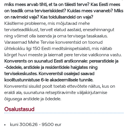
miks mees arvab tihti, et ta on täiesti terve? Kas Eesti mees
on teadlik oma terviseriskidest? Kuidas mees vananeb? Miks
on ravimeid vaja? Kas toidulisandeid on vaja?
Käsitleme probleeme, mis mõjutavad mehe
terviseteadlikkust, tervelt elatud aastaid, enesehinnangut
ning võimet olla iseenda ja oma tervisega tasakaalus.
Varasemad Mehe Tervise konverentsid on toonud
ühtekokku ligi 150 Eesti meditsiinispetsialisti, mis näitab
kõrget huvi meeste ja laiemalt pere tervise valdkonna vastu.
Konverents on suunatud Eesti arstkonnale: perearstidele ja
-õdedele, arstidele ja residentidele haiglates ning
tervisekeskustes. Konverentsil osalejad saavad
koolitustunnistuse 6-le akadeemilisele tunnile.
Konverentsi sisulist poolt toetab ettevõtete näitus, kus on
eraldi ala, suunatuna retseptiravimite väljakirjutamise
õigusega arstidele ja õdedele.
Osalustasud
kuni 30.06.26 - 95.00 eur