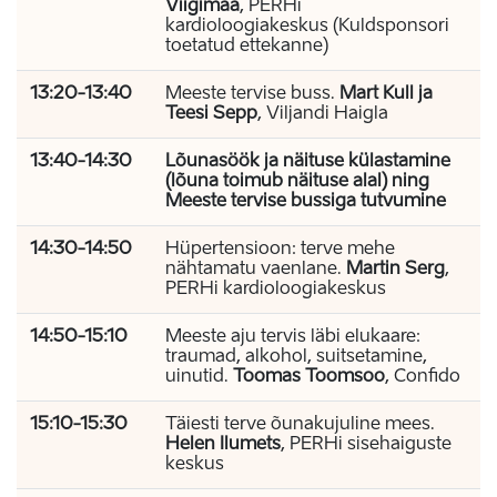
Viigimaa
, PERHi
kardioloogiakeskus (Kuldsponsori
toetatud ettekanne)
13:20-13:40
Meeste tervise buss.
Mart Kull ja
Teesi Sepp
, Viljandi Haigla
13:40-14:30
Lõunasöök ja näituse külastamine
(lõuna toimub näituse alal) ning
Meeste tervise bussiga tutvumine
14:30-14:50
Hüpertensioon: terve mehe
nähtamatu vaenlane.
Martin Serg
,
PERHi kardioloogiakeskus
14:50-15:10
Meeste aju tervis läbi elukaare:
traumad, alkohol, suitsetamine,
uinutid.
Toomas Toomsoo
, Confido
15:10-15:30
Täiesti terve õunakujuline mees.
Helen Ilumets
, PERHi sisehaiguste
keskus