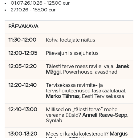
01.07-26.10.26 - 125.00 eur
27.10.26 - 155.00 eur
PÄEVAKAVA
11:30-12:00
Kohv, toetajate näitus
12:00-12:05
Päevajuhi
sissejuhatus
12:05-12:20
Täiesti terve mees ravi ei vaja.
Janek
Mäggi
, Powerhouse, avasõnad
12:20-12:40
Tervisekassa ravimite- ja
tervishoiuteenused tasakaalulaual.
Marko Tähnas
, Eesti Tervisekassa
12:40-13:00
Millised on „täiesti terve“ mehe
vereanalüüsid?
Anneli Raave-Sepp
,
Synlab
13:00-13:20
Mees ei karda kolesterooli?
Margus