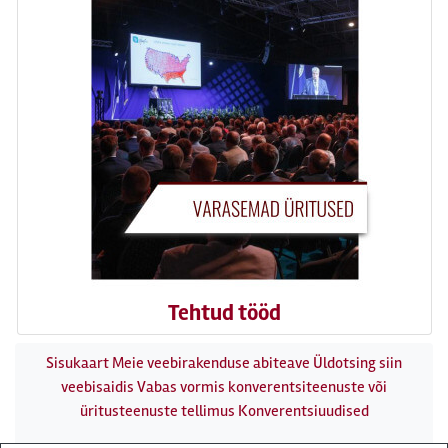
Tehtud tööd
Sisukaart
Meie veebirakenduse abiteave
Üldotsing siin
veebisaidis
Vabas vormis konverentsiteenuste või
üritusteenuste tellimus
Konverentsiuudised