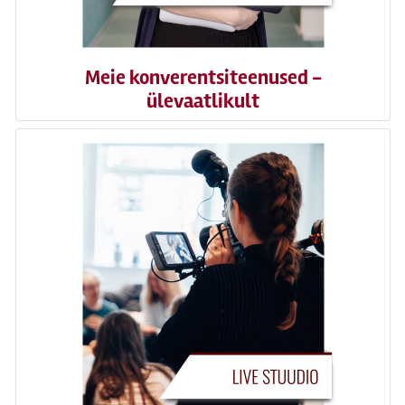
Meie konverentsiteenused -
ülevaatlikult