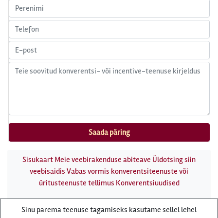
Sisukaart
Meie veebirakenduse abiteave
Üldotsing siin
veebisaidis
Vabas vormis konverentsiteenuste või
üritusteenuste tellimus
Konverentsiuudised
Conference Expert kaubamärgi all pakub
Sinu parema teenuse tagamiseks kasutame sellel lehel
konverentsiteenuseid reisibüroo Reisiekspert