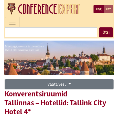
eng
est
Otsi
Vaata veel!
Konverentsiruumid
Tallinnas - Hotellid: Tallink City
Hotel 4*