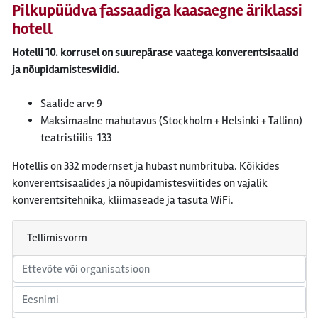
Pilkupüüdva fassaadiga kaasaegne äriklassi
hotell
Hotelli 10. korrusel on suurepärase vaatega konverentsisaalid
ja nõupidamistesviidid.
Saalide arv: 9
Maksimaalne mahutavus (Stockholm + Helsinki + Tallinn)
teatristiilis 133
Hotellis on 332 modernset ja hubast numbrituba. Kõikides
konverentsisaalides ja nõupidamistesviitides on vajalik
konverentsitehnika, kliimaseade ja tasuta WiFi.
Tellimisvorm