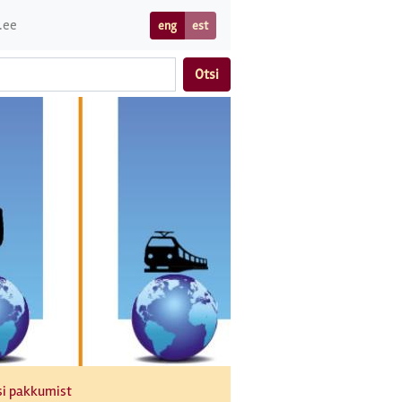
.ee
eng
est
Otsi
si pakkumist