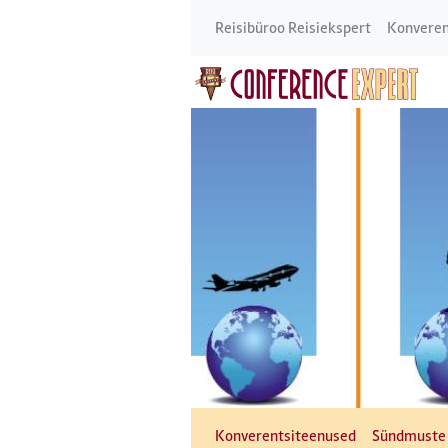
Reisibüroo Reisiekspert
Konveren
Konverentsiteenused
Sündmuste