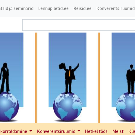
tsid ja seminarid
Lennupiletid.ee
Reisid.ee
Konverentsiruumid
 korraldamine
Konverentsiruumid
Hetkel töös
Meist
Kü