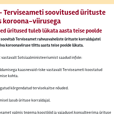
 Terviseameti soovitused ürituste
s koroona-viirusega
ed üritused tuleb lükata aasta teise poolde
t soovitab Terviseamet rahvusvaheliste ürituste korraldajatel
va koroonaviiruse tõttu aasta teise poolde lükata.
 vastavalt Sotsiaalministeeriumist saadud infole:
ldamisega kaasnevaid riske vastavalt Terviseameti koostatud
imise kohta.
agatud kõrgendatud tervisekaitse nõuded.
misel lasub ürituse korraldajal.
seamet valmis tegema koostööd ja vajadusel konsulteerima ürituse