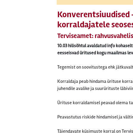
Konverentsiuudised -
korraldajatele seose
Terviseamet: rahvusvahelis
10.03 hilisõhtul avaldatud info kohasel
eesseisvad üritused kogu maailmas levi
Tegemist on soovitustega ehk jätkuvalt
Korraldaja peab hindama ürituse korra
juhendile avalike ja suurürituste läbivi
Ürituse korraldamisel peavad olema t
Peavastutus riskide hindamisel ja välti
Täiendavate küsimuste korral on Tervi