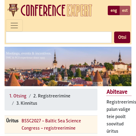
eng
est
Otsi
Abiteave
1. Otsing
2. Registreerimine
Registreerimi
3. Kinnitus
palun valige
teie poolt
Üritus
BSSC2027 - Baltic Sea Science
soovitud
Congress - registreerimine
üritus