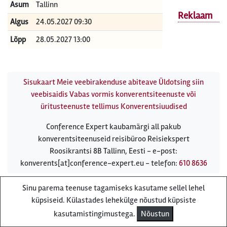
Asum
Tallinn
Reklaam
Algus
24.05.2027 09:30
Lõpp
28.05.2027 13:00
Sisukaart
Meie veebirakenduse abiteave
Üldotsing siin
veebisaidis
Vabas vormis konverentsiteenuste või
üritusteenuste tellimus
Konverentsiuudised
Conference Expert kaubamärgi all pakub
konverentsiteenuseid reisibüroo Reisiekspert
Roosikrantsi 8B Tallinn, Eesti - e-post:
konverents[at]conference-expert.eu - telefon:
610 8636
Sinu parema teenuse tagamiseks kasutame sellel lehel
küpsiseid. Külastades lehekülge nõustud küpsiste
kasutamistingimustega.
Nõustun