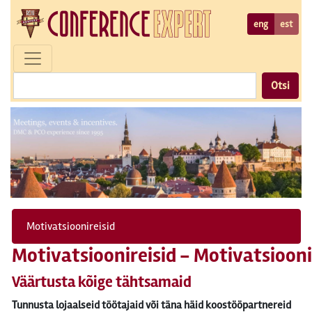
eng
est
Otsi
Motivatsioonireisid
Motivatsioonireisid - Motivatsiooni
Väärtusta kõige tähtsamaid
Tunnusta lojaalseid töötajaid või täna häid koostööpartnereid