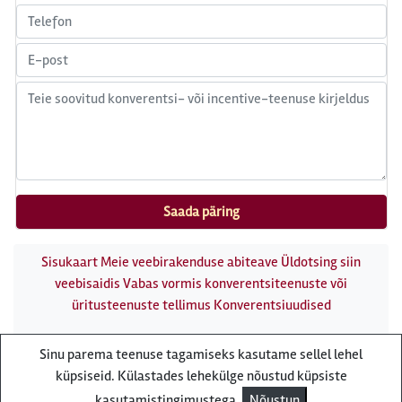
Sisukaart
Meie veebirakenduse abiteave
Üldotsing siin
veebisaidis
Vabas vormis konverentsiteenuste või
üritusteenuste tellimus
Konverentsiuudised
Conference Expert kaubamärgi all pakub
Sinu parema teenuse tagamiseks kasutame sellel lehel
konverentsiteenuseid reisibüroo Reisiekspert
küpsiseid. Külastades lehekülge nõustud küpsiste
Roosikrantsi 8B Tallinn, Eesti - e-post:
kasutamistingimustega.
Nõustun