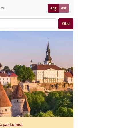
.ee
eng
est
Otsi
si pakkumist