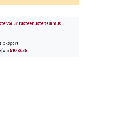
te või üritusteenuste tellimus
siekspert
efon:
610 8636