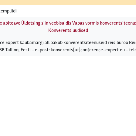
empliidi
e abiteave
Üldotsing siin veebisaidis
Vabas vormis konverentsiteenus
Konverentsiuudised
ce Expert kaubamärgi all pakub konverentsiteenuseid reisibüroo Rei
8B Tallinn, Eesti - e-post: konverents[at]conference-expert.eu - tel