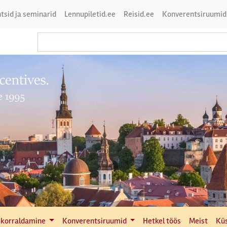
tsid ja seminarid
Lennupiletid.ee
Reisid.ee
Konverentsiruumid
 korraldamine
Konverentsiruumid
Hetkel töös
Meist
Kü