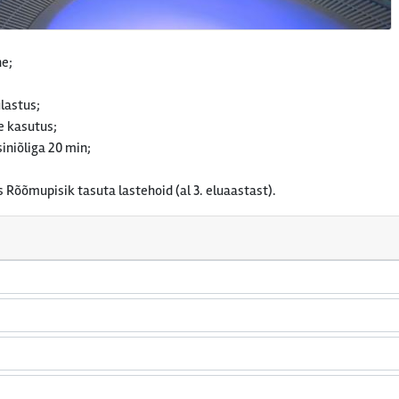
ne;
lastus;
e kasutus;
iniõliga 20 min;
 Rõõmupisik tasuta lastehoid (al 3. eluaastast).