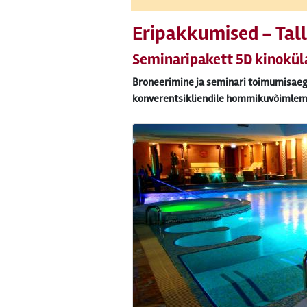
Eripakkumised - Tall
Seminaripakett 5D kinokül
Broneerimine ja seminari toimumisaeg 
konverentsikliendile hommikuvõimlemi