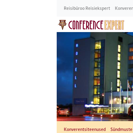
Reisibüroo Reisiekspert
Konveren
Konverentsiteenused
Sündmuste