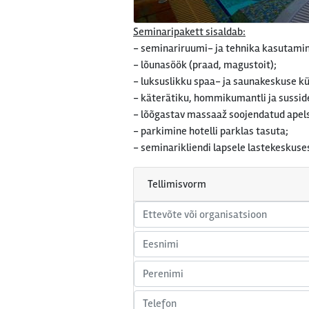
Seminaripakett sisaldab:
- seminariruumi- ja tehnika kasutami
- lõunasöök (praad, magustoit);
- luksuslikku spaa- ja saunakeskuse kü
- käterätiku, hommikumantli ja sussid
- lõõgastav massaaž soojendatud apels
- parkimine hotelli parklas tasuta;
- seminarikliendi lapsele lastekeskuses
Tellimisvorm