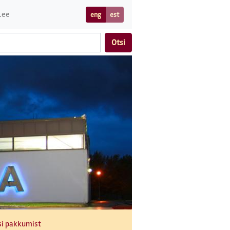
.ee
eng
est
Otsi
si pakkumist