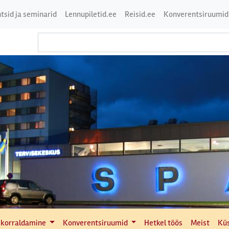
tsid ja seminarid
Lennupiletid.ee
Reisid.ee
Konverentsiruumid
 korraldamine
Konverentsiruumid
Hetkel töös
Meist
Kü