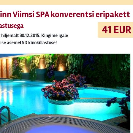
inn Viimsi SPA konverentsi eripakett
astusega
41 EUR
hiljemalt 30.12.2015. Kingime igale
se asemel 5D kinokülastuse!