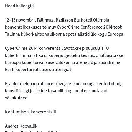
Head kolleegid,
12-13 novembril Tallinnas, Radisson Blu hotell Olümpia
konventsikeskuses toimuv CyberCrime Conference 2014 toob
Tallinna küberkaitse valdkonna spetsialistid üle kogu Euroopa.
CyberCrime 2014 konverentsil avatakse pidulikult TTÜ
küberkriminalistika ja küberjulgeoleku keskus, analüüsitakse
Euroopa küberturvalisuse valdkonna arenguid ja suundi ning
Eesti küberturvalisuse strateegiat.
Eraldi tähelepanu all on e-riigi ja e-kodanikuga seotud ohud,
koostöö riigi ja riikide tasandil ning meid ees ootavad
väljakutsed
Kohtumiseni konverentsil!
Andres Keevallik,