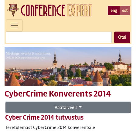
eng
est
Otsi
CyberCrime Konverents 2014
Vaata veel!
Cyber Crime 2014 tutvustus
Teretulemast CyberCrime 2014 konverentsile