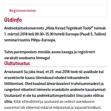
Registreerimine
Üldinfo
Andmekaitsekonverents „Mida Kevad Tegelikult Toob?“ toimub
1. märtsil 2018 kell 09:30-15:30 hotelli Euroopa (Paadi 5, Tallinn)
seminariruumis Põhja-Euroopa.
Tutvu parempoolses menüüs asuva kavaga ja registreeri
varakult soodsama hinnaga!
Üldtutvustus
Arvatavasti Sa juba tead, et 25. mai 2018 toob nii avalikule kui
erasektorile kaasa täiendavad nõuded isikuandmete
töötlemisel. Oled kuulnud ähvardavatest trahvisummadest ja
rangetest nõuetest inimeste eraeluliste andmete kasutamisel.
Usutavasti ei ole ka andmekaitsespetsialist Sinu jaoks võõras
sõna.
Kõik ettevõtted ja asutused on sellest uuendusest
suuremal või vähemal määral mõjutatud ja vajavad kindlust,