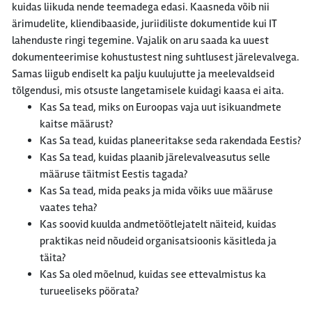
kuidas liikuda nende teemadega edasi. Kaasneda võib nii
ärimudelite, kliendibaaside, juriidiliste dokumentide kui IT
lahenduste ringi tegemine. Vajalik on aru saada ka uuest
dokumenteerimise kohustustest ning suhtlusest järelevalvega.
Samas liigub endiselt ka palju kuulujutte ja meelevaldseid
tõlgendusi, mis otsuste langetamisele kuidagi kaasa ei aita.
Kas Sa tead, miks on Euroopas vaja uut isikuandmete
kaitse määrust?
Kas Sa tead, kuidas planeeritakse seda rakendada Eestis?
Kas Sa tead, kuidas plaanib järelevalveasutus selle
määruse täitmist Eestis tagada?
Kas Sa tead, mida peaks ja mida võiks uue määruse
vaates teha?
Kas soovid kuulda andmetöötlejatelt näiteid, kuidas
praktikas neid nõudeid organisatsioonis käsitleda ja
täita?
Kas Sa oled mõelnud, kuidas see ettevalmistus ka
turueeliseks pöörata?