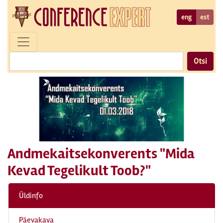
eng
est
Otsi
Andmekaitsekonverents "Mida
Kevad Tegelikult Toob?"
Üldinfo
Päevakava