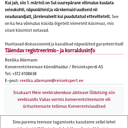
Kui jah, siis 1. märtsil on Sul suurepärane võimalus kuulata
seisukohti, näpunäiteid ja värskemaid uudiseid nii
seadusandjalt, järelevalvelt kui puudutatud ettevõtetelt.
See
on ka hea võimalus küsida õigetelt inimetelt küsimusi, mis
siiani küsimist ootavad.
Huvitavad diskussioonid ja kasulikud näpunäited garanteeritud!
Täiendav registreerimis- ja korraldusinfo
Reelika Allemann
Konverentsiteenuse kliendihaldur / Reisieksperdi AS
Tel: +372 6108638
E-post:
reelika.allemann@reisiekspert.ee
Sisukaart
Meie veebirakenduse abiteave
Üldotsing siin
veebisaidis
Vabas vormis konverentsiteenuste või
üritusteenuste tellimus
Konverentsiuudised
Conference Expert kaubamärgi all pakub
Sinu parema teenuse tagamiseks kasutame sellel lehel
konverentsiteenuseid reisibüroo Reisiekspert